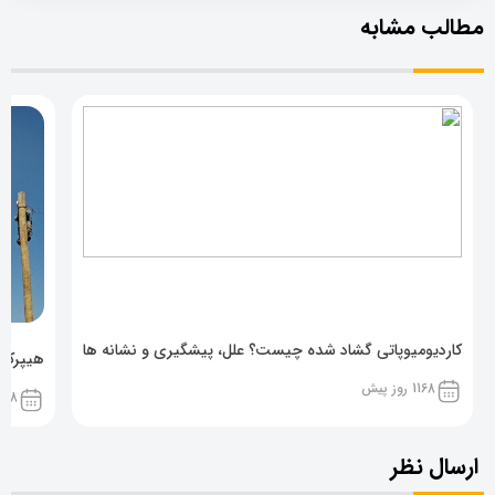
مطالب مشابه
کاردیومیوپاتی گشاد شده چیست؟ علل، پیشگیری و نشانه ها
هیپرکال
1168 روز پیش
1168 روز پ
ارسال نظر