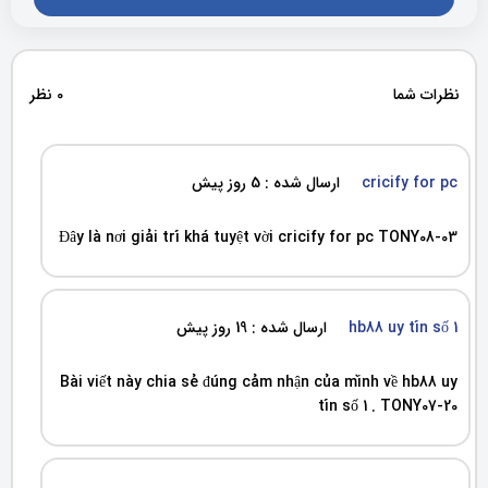
نظرات شما
0 نظر
cricify for pc
ارسال شده : 5 روز پیش
Đây là nơi giải trí khá tuyệt vời cricify for pc TONY08-03
hb88 uy tín số 1
ارسال شده : 19 روز پیش
Bài viết này chia sẻ đúng cảm nhận của mình về hb88 uy
tín số 1 . TONY07-20