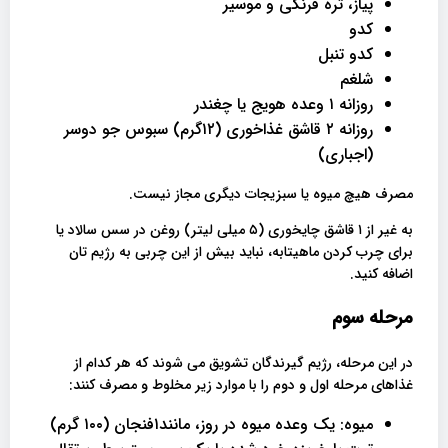
پیاز، تره فرنگی و موسیر
کدو
کدو تنبل
شلغم
روزانه ۱ وعده هویج یا چغندر
روزانه ۲ قاشق غذاخوری (۱۲گرم) سبوس جو دوسر
(اجباری)
مصرف هیچ میوه یا سبزیجات دیگری مجاز نیست.
به غیر از ۱ قاشق چایخوری (۵ میلی لیتر) روغن در سس سالاد یا
برای چرب کردن ماهیتابه، نباید بیش از این چربی به رژیم تان
اضافه کنید.
مرحله سوم
در این مرحله، رژیم گیرندگان تشویق می شوند که هر کدام از
غذاهای مرحله اول و دوم را با موارد زیر مخلوط و مصرف کنند:
میوه: یک وعده میوه در روز، مانند۱فنجان (۱۰۰ گرم)