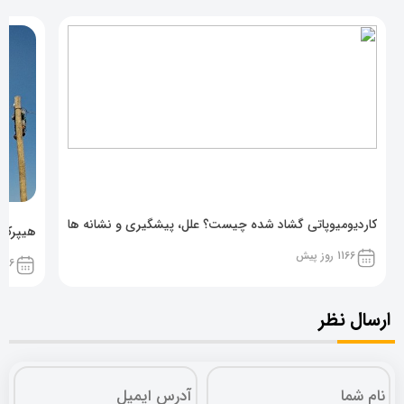
کاردیومیوپاتی گشاد شده چیست؟ علل، پیشگیری و نشانه ها
هیپرکال
1166 روز پیش
1166 روز پ
ارسال نظر