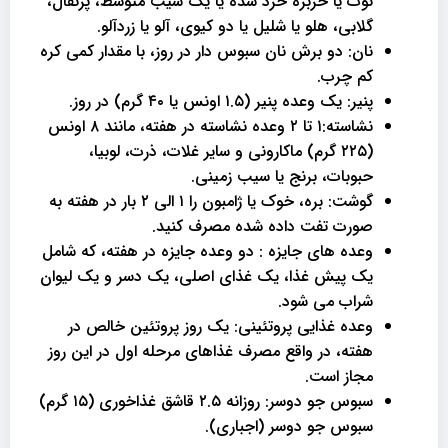
توت یا خربزه خرد شده یا یک سیب متوسط​​، پرتقال،
گلابی، هلو یا شلیل یا دو کیوی، آلو یا زردآلو.
نان: دو برش نان سبوس دار در روز، با مقدار کمی کره
کم چرب.
پنیر: یک وعده پنیر (۱.۵ اونس یا ۴۰ گرم) در روز.
نشاسته:۱ تا ۲ وعده نشاسته در هفته، مانند ۸ اونس
(۲۲۵ گرم) ماکارونی و سایر غلات، ذرت، لوبیا،
حبوبات، برنج یا سیب زمینی.
گوشت: بره، خوک یا ژامبون را ۱ الی ۲ بار در هفته به
صورت تفت داده شده مصرف کنید.
وعده های جایزه : دو وعده جایزه در هفته، که شامل
یک پیش غذا، یک غذای اصلی، یک دسر و یک لیوان
شراب می شود.
وعده غذایی پروتئینی: یک روز پروتئین خالص در
هفته، در واقع مصرف غذاهای مرحله اول در این روز
مجاز است.
سبوس جو دوسر: روزانه ۲.۵ قاشق غذاخوری (۱۵ گرم)
سبوس جو دوسر (اجباری).