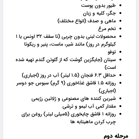
طیور بدون پوست
جگر، کلیه و زبان
ماهی و صدف (انواع مختلف)
تخم مرغ
محصولات لبنی بدون چربی (تا سقف ۳۲ اونس یا ۱
کیلوگرم در روز) مانند شیر، ماست، پنیر و ریکوتا
توفو
سیتان (جایگزین گوشت که از گلوتن گندم تهیه شده
است)
حداقل ۶.۳ فنجان (۱.۵ لیتر) آب در روز (اجباری)
روزانه ۱.۵ قاشق غذاخوری (۹ گرم) سبوس جو دوسر
(اجباری)
شیرین کننده های مصنوعی و ژلاتین رژیمی
مقدار کمی آب لیمو و ترشی
روزانه ۱ قاشق چایخوری (۵میلی لیتر) روغن برای
چرب کردن ماهیتابه ها
مرحله دوم