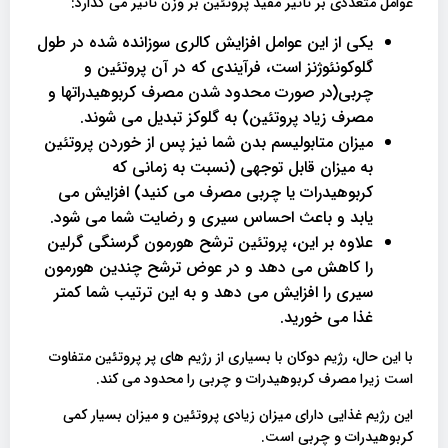
عوامل متعددی بر تأثیر مفید پروتئین بر وزن تأثیر می گذارد:
یکی از این عوامل افزایش کالری سوزانده شده در طول
گلوکونئوژنز است، فرآیندی که در آن پروتئین و
چربی(در صورت محدود شدن مصرف کربوهیدراتها و
مصرف زیاد پروتئین) به گلوکز تبدیل می شوند.
میزان متابولیسم بدن شما نیز پس از خوردن پروتئین
به میزان قابل توجهی (نسبت به زمانی که
کربوهیدرات یا چربی مصرف می کنید) افزایش می
یابد و باعث احساس سیری و رضایت شما می شود.
علاوه بر این، پروتئین ترشح هورمون گرسنگی گرلین
را کاهش می دهد و در عوض ترشح چندین هورمون
سیری را افزایش می دهد و به این ترتیب شما کمتر
غذا می خورید.
با این حال، رژیم دوکان با بسیاری از رژیم های پر پروتئین متفاوت
است زیرا مصرف کربوهیدرات و چربی را محدود می کند.
این رژیم غذایی دارای میزان زیادی پروتئین و میزان بسیار کمی
کربوهیدرات و چربی است.