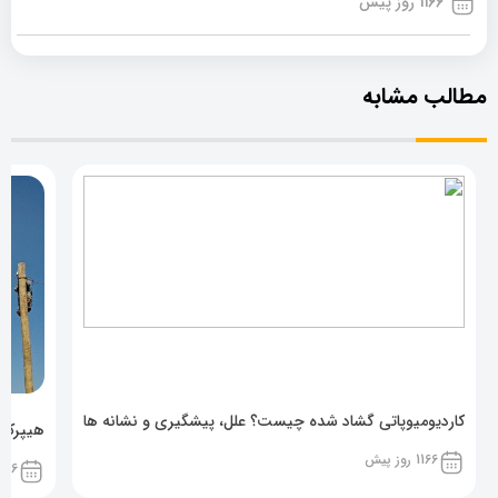
1166 روز پیش
مطالب مشابه
کاردیومیوپاتی گشاد شده چیست؟ علل، پیشگیری و نشانه ها
هیپرکال
1166 روز پیش
1166 روز پ