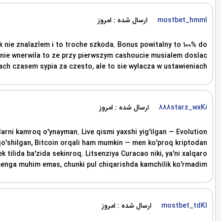
ارسال شده : امروز
mostbet_hmml
k nie znalazlem i to troche szkoda. Bonus powitalny to 100% do
a mnie wnerwila to ze przy pierwszym cashoucie musialem doslac
ach czasem sypia za czesto, ale to sie wylacza w ustawieniach.
ارسال شده : امروز
888starz_wxKi
rni kamroq o'ynayman. Live qismi yaxshi yig'ilgan — Evolution
m qo'shilgan, Bitcoin orqali ham mumkin — men ko'proq kriptodan
tilida ba'zida sekinroq. Litsenziya Curacao niki, ya'ni xalqaro
, menga muhim emas, chunki pul chiqarishda kamchilik ko'rmadim.
ارسال شده : امروز
mostbet_tdKl