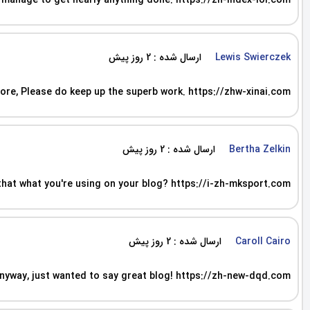
't manage to get nearly anything done. https://zh-index-lol.com
ارسال شده : 2 روز پیش
Lewis Swierczek
 more, Please do keep up the superb work. https://zhw-xinai.com
ارسال شده : 2 روز پیش
Bertha Zelkin
s that what you're using on your blog? https://i-zh-mksport.com
ارسال شده : 2 روز پیش
Caroll Cairo
 Anyway, just wanted to say great blog! https://zh-new-dqd.com