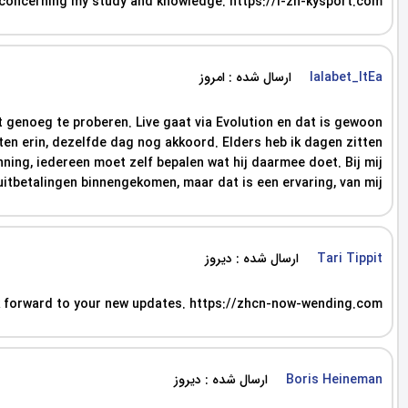
on concerning my study and knowledge. https://i-zh-kysport.com
ارسال شده : امروز
lalabet_ltEa
lt genoeg te proberen. Live gaat via Evolution en dat is gewoon
nten erin, dezelfde dag nog akkoord. Elders heb ik dagen zitten
nning, iedereen moet zelf bepalen wat hij daarmee doet. Bij mij
 uitbetalingen binnengekomen, maar dat is een ervaring, van mij.
ارسال شده : دیروز
Tari Tippit
look forward to your new updates. https://zhcn-now-wending.com
ارسال شده : دیروز
Boris Heineman