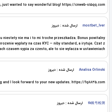
ess, just wanted to say wonderful blog! https://cnweb-s15qq.com
ارسال شده : دیروز
mostbet_lver
u niestety nie ma i to mi troche przeszkadza. Bonus powitalny
rozenie wyplaty na czas KYC — niby standard, a irytuje. Czat z
ach czasem sypia za czesto, ale to sie wylacza w ustawieniach.
ارسال شده : دیروز
Analisa Orlinski
blog and I look forward to your new updates. https://fq8835.com
ارسال شده : دیروز
tk账号检测