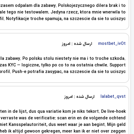
 czasem odpalam dla zabawy. Polskojezycznego dilera brak i to
, ale tego nie testowalem. Jedyna rzecz, ktora mnie wnerwila to
l. Notyfikacje troche spamuja, na szczescie da sie to uciszyc.
ارسال شده : امروز
mostbet_ivOt
a zabawy. Po polsku stolu niestety nie ma i to troche szkoda.
zas KYC — logiczne, tylko po co to na ostatnia chwile. Support
fil. Push-e potrafia zasypac, na szczescie da sie to uciszyc.
ارسال شده : امروز
lalabet_qvst
 in de lijst, dus qua variatie kom je niks tekort. De live-hoek
n verraste was de verificatie: scan erin en de volgende ochtend
niet Kansspelautoriteit, dus weet waar je aan begint. Mijn geld
heb ik altijd gewoon gekregen, meer kan ik er niet over zeggen.