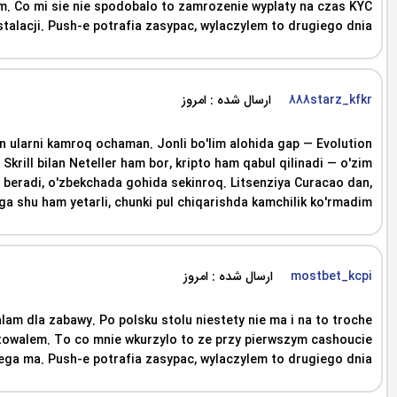
lem. Co mi sie nie spodobalo to zamrozenie wyplaty na czas KYC
talacji. Push-e potrafia zasypac, wylaczylem to drugiego dnia.
ارسال شده : امروز
888starz_kfkr
n ularni kamroq ochaman. Jonli bo'lim alohida gap — Evolution
Skrill bilan Neteller ham bor, kripto ham qabul qilinadi — o'zim
ob beradi, o'zbekchada gohida sekinroq. Litsenziya Curacao dan,
ga shu ham yetarli, chunki pul chiqarishda kamchilik ko'rmadim.
ارسال شده : امروز
mostbet_kcpi
am dla zabawy. Po polsku stolu niestety nie ma i na to troche
testowalem. To co mnie wkurzylo to ze przy pierwszym cashoucie
lega ma. Push-e potrafia zasypac, wylaczylem to drugiego dnia.