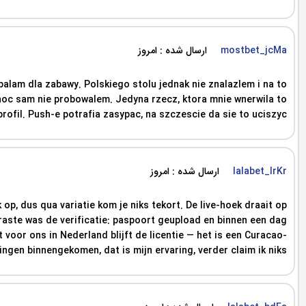
ارسال شده : امروز
mostbet_jcMa
alam dla zabawy. Polskiego stolu jednak nie znalazlem i na to
 choc sam nie probowalem. Jedyna rzecz, ktora mnie wnerwila to
rofil. Push-e potrafia zasypac, na szczescie da sie to uciszyc.
ارسال شده : امروز
lalabet_lrKr
p, dus qua variatie kom je niks tekort. De live-hoek draait op
erraste was de verificatie: paspoort geupload en binnen een dag
voor ons in Nederland blijft de licentie — het is een Curacao-
ingen binnengekomen, dat is mijn ervaring, verder claim ik niks.