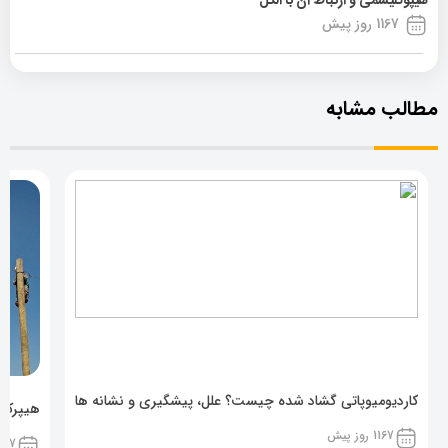
هیپوگلیسمی و ارتباط آن با الکل
1167 روز پیش
مطالب مشابه
کاردیومیوپاتی گشاد شده چیست؟ علل، پیشگیری و نشانه ها
هیپرکال
1167 روز پیش
1167 روز پ