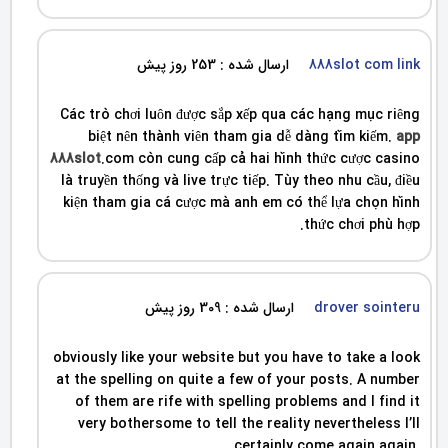
888slot com link
ارسال شده : 253 روز پیش
Các trò chơi luôn được sắp xếp qua các hạng mục riêng
biệt nên thành viên tham gia dễ dàng tìm kiếm.
app
888slot
.com còn cung cấp cả hai hình thức cược casino
là truyền thống và live trực tiếp. Tùy theo nhu cầu, điều
kiện tham gia cá cược mà anh em có thể lựa chọn hình
thức chơi phù hợp.
drover sointeru
ارسال شده : 309 روز پیش
obviously like your website but you have to take a look
at the spelling on quite a few of your posts. A number
of them are rife with spelling problems and I find it
very bothersome to tell the reality nevertheless I’ll
certainly come again again.