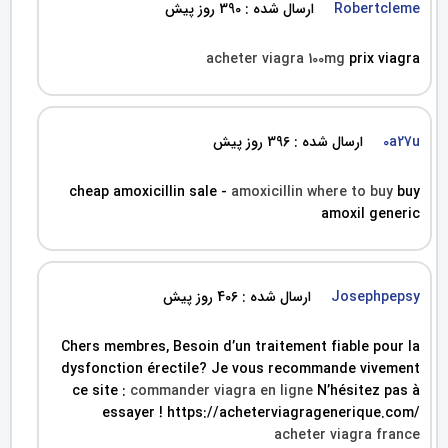
Robertcleme
ارسال شده : 390 روز پیش
acheter viagra 100mg
prix viagra
0a27u
ارسال شده : 396 روز پیش
cheap amoxicillin sale -
amoxicillin where to buy
buy
amoxil generic
Josephpepsy
ارسال شده : 406 روز پیش
Chers membres, Besoin d’un traitement fiable pour la
dysfonction érectile? Je vous recommande vivement
ce site :
commander viagra en ligne
N’hésitez pas à
essayer ! https://acheterviagragenerique.com/
acheter viagra france