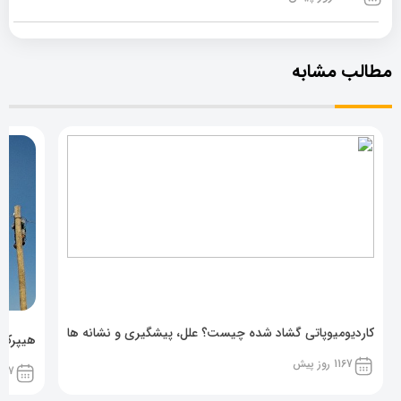
مطالب مشابه
کاردیومیوپاتی گشاد شده چیست؟ علل، پیشگیری و نشانه ها
هیپرکال
1167 روز پیش
1167 روز پ