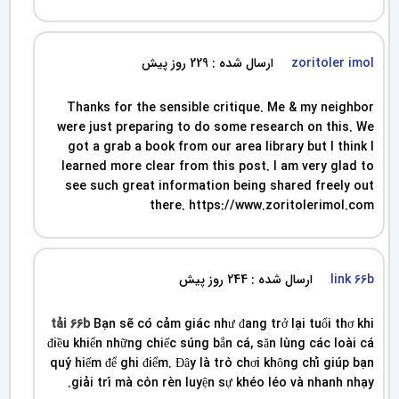
zoritoler imol
ارسال شده : 229 روز پیش
Thanks for the sensible critique. Me & my neighbor
were just preparing to do some research on this. We
got a grab a book from our area library but I think I
learned more clear from this post. I am very glad to
see such great information being shared freely out
there. https://www.zoritolerimol.com
link 66b
ارسال شده : 244 روز پیش
tải 66b
Bạn sẽ có cảm giác như đang trở lại tuổi thơ khi
điều khiển những chiếc súng bắn cá, săn lùng các loài cá
quý hiếm để ghi điểm. Đây là trò chơi không chỉ giúp bạn
giải trí mà còn rèn luyện sự khéo léo và nhanh nhạy.