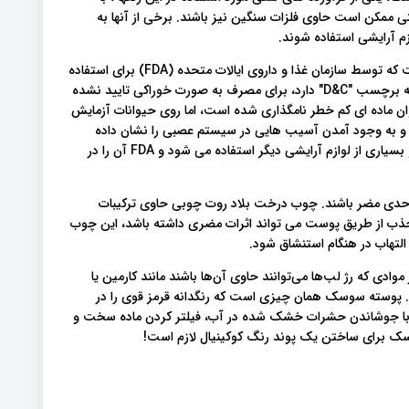
 ممکن است حاوی فلزات سنگین نیز باشند. برخی از آنها به
م آرایشی استفاده شوند.
هنگامی که یک رنگ "FD&C" نامگذاری می شود به این معنی است که توسط سازمان غذا و داروی ایالات متحده (FDA) برای استفاده
در مواد غذایی، داروها و لوازم آرایشی تایید شده است. هنگامی که برچسب "D&C" دارد، برای مصرف به صورت خوراکی تایید نشده
ین ماده به عنوان ماده ای کم خطر نامگذاری شده است، اما روی حیوانات آزمایش
 و به وجود آمدن آسیب هایی در سیستم عصبی را نشان داده
است. قرمز شماره ی ۲۲ نیز یک رنگ پودری است که در رژ لب و بسیاری از لوازم آرایشی دیگر استفاده می شود و FDA آن را در
ا حدی مضر باشند. چوب درخت بلاد روت چوبی حاوی ترکیبات
جذب از طریق پوست می تواند اثرات مضری داشته باشد، این چوب
لتهاب در هنگام استنشاق شود.
دی که رژ لب‌ها می‌توانند حاوی آن‌ها باشند مانند کارمین یا
 پوسته سوسک همان چیزی است که رنگدانه قرمز قوی را در
ولاً با جوشاندن حشرات خشک شده در آب، فیلتر کردن ماده سخت و
سک برای ساختن یک پوند رنگ کوکینیال لازم است!